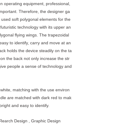
perating equipment, professional,
important. Therefore, the designer ga
used soft polygonal elements for the
 futuristic technology with its upper an
olygonal flying wings. The trapezoidal
easy to identify, carry and move at an
ack holds the device steadily on the ta
on the back not only increase the str
 give people a sense of technology and
hite, matching with the use environ
ndle are matched with dark red to mak
right and easy to identify.
Rearch Design
, Graphic Design