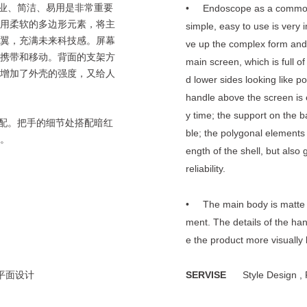
业、简洁、易用是非常重要
• Endoscope as a common o
用柔软的多边形元素，将主
simple, easy to use is very 
翼，充满未来科技感。屏幕
ve up the complex form and 
携带和移动。背面的支架方
main screen, which is full of
增加了外壳的强度，又给人
d lower sides looking like p
handle above the screen is 
y time; the support on the b
配。把手的细节处搭配暗红
ble; the polygonal elements 
。
ength of the shell, but also
reliability.
• The main body is matte w
ment. The details of the ha
e the product more visually b
SERVISE
Style Design , 
平面设计